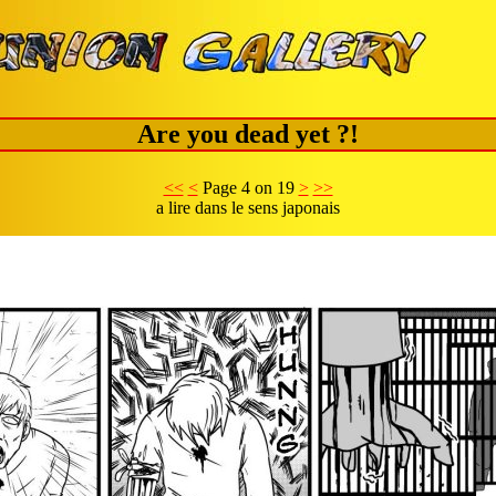
Are you dead yet ?!
<<
<
Page 4 on 19
>
>>
a lire dans le sens japonais