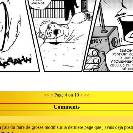
<<
<
Page 4 on 19
>
>>
Comments
j'ais du faire de grosse modif sur la derniere page que j'avais deja posté
lbum ;)