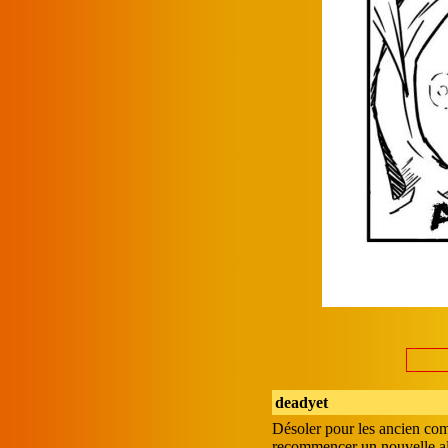
deadyet
Désoler pour les ancien com 
recommencer un nouvelle a