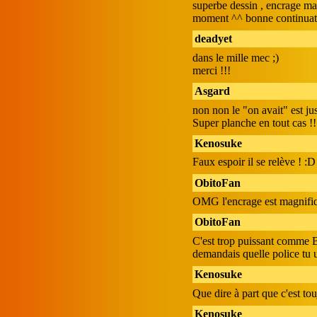
superbe dessin , encrage mag
moment ^^ bonne continuat
deadyet
dans le mille mec ;)
merci !!!
Asgard
non non le "on avait" est ju
Super planche en tout cas !!
Kenosuke
Faux espoir il se relève ! :D
ObitoFan
OMG l'encrage est magnifiq
ObitoFan
C'est trop puissant comme 
demandais quelle police tu u
Kenosuke
Que dire à part que c'est t
Kenosuke