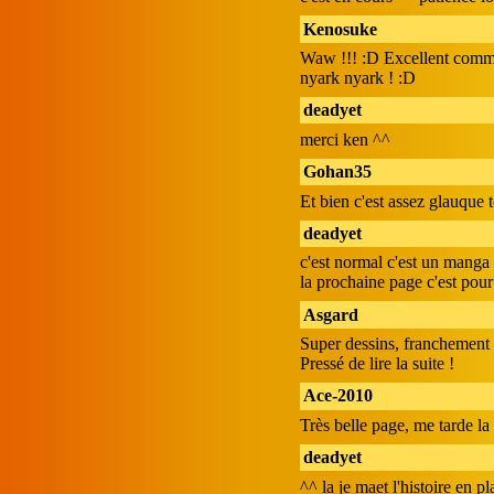
Kenosuke
Waw !!! :D Excellent comme
nyark nyark ! :D
deadyet
merci ken ^^
Gohan35
Et bien c'est assez glauque t
deadyet
c'est normal c'est un manga 
la prochaine page c'est pour
Asgard
Super dessins, franchement t
Pressé de lire la suite !
Ace-2010
Très belle page, me tarde la
deadyet
^^ la je maet l'histoire en 