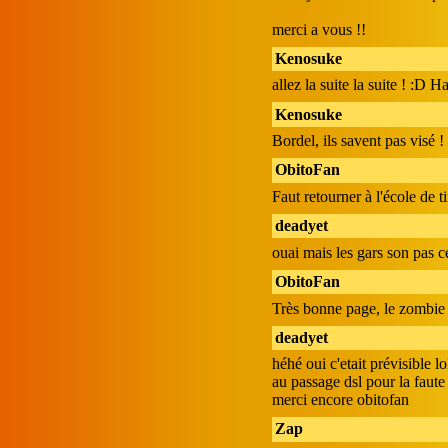
merci a vous !!
Kenosuke
allez la suite la suite ! :D
Kenosuke
Bordel, ils savent pas visé !
ObitoFan
Faut retourner à l'école de t
deadyet
ouai mais les gars son pas 
ObitoFan
Très bonne page, le zombie
deadyet
héhé oui c'etait prévisible lo
au passage dsl pour la faute 
merci encore obitofan
Zap