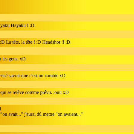
 Hayaku Hayaku ! :D
 :D La tête, la tête ! :D Headshot !! :D
ir les gens. xD
censé savoir que c'est un zombie xD
 qui se relève comme prévu. :oui: xD
l
"on avait..." j'aurai dû mettre "on avaient..."