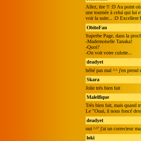
Allez, tire !! :D Au point o
une tournée à celui qui lui e
voir la suite... :D Excellent
ObitoFan
Superbe Page, dans la proc
-Mademoiselle Tanaka!
-Quoi?
-On voit votre culotte...
deadyet
héhé pas mal ^^ j'en prend 
Skara
Jolie trés bien fait
Malelfique
Très bien fait, mais quand 
Le "Ouai, il nous foncé dess
deadyet
oui ^^' j'ai un correcteur mai
loki