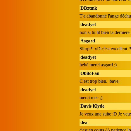
DBztmk
T'a abandonné l'ange déchu
deadyet
non si tu lit bien la dernier
Asgard
Slurp !! xD c'est excellent 
deadyet
héhé merci asgard ;)
ObitoFan
C'est trop bien. :bave:
deadyet
merci mec ;)
Davis Klyde
Je veux une suite :D Je veu
dea
c'est en cours ^^ patience lo