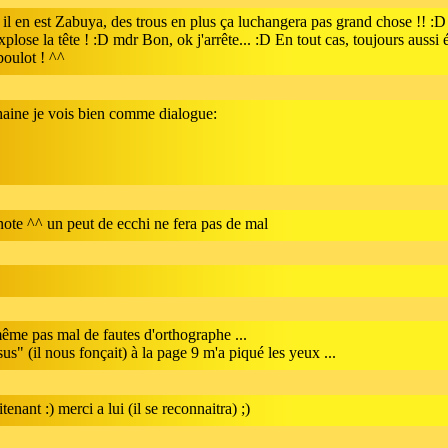
ù il en est Zabuya, des trous en plus ça luchangera pas grand chose !! :D
xplose la tête ! :D mdr Bon, ok j'arrête... :D En tout cas, toujours aussi
 boulot ! ^^
haine je vois bien comme dialogue:
note ^^ un peut de ecchi ne fera pas de mal
même pas mal de fautes d'orthographe ...
us" (il nous fonçait) à la page 9 m'a piqué les yeux ...
tenant :) merci a lui (il se reconnaitra) ;)